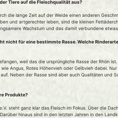
er Tiere auf die Fleischqualität aus?
h die lange Zeit auf der Weide einen anderen Geschmack
en und artgerechter leben, sind die kleinen Fettäderche
s langsamere Wachstum und das damit verbundene etwas 
eht nicht für eine bestimmte Rasse. Welche Rinderarte
fangen, weil das die ursprüngliche Rasse der Rhön ist. 
n wie Angus, Rotes Höhenvieh oder Gelbvieh dabei. Nur
 auf. Neben der Rasse sind aber auch Qualitäten und S
re Produkte?
e.V. steht ganz klar das Fleisch im Fokus. Über die D
Darüber hinaus sind in den letzten Jahren in den Land