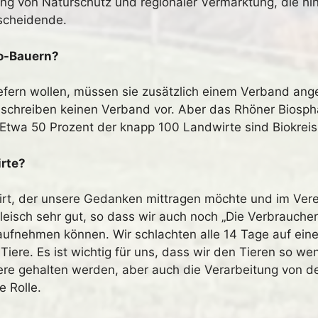
ng von Naturschutz und regionaler Vermarktung, die hi
scheidende.
io-Bauern?
efern wollen, müssen sie zusätzlich einem Verband ange
schreiben keinen Verband vor. Aber das Rhöner Biosphä
. Etwa 50 Prozent der knapp 100 Landwirte sind Biokreis
rte?
rt, der unsere Gedanken mittragen möchte und im Verein 
eisch sehr gut, so dass wir auch noch „Die Verbrauche
aufnehmen können. Wir schlachten alle 14 Tage auf ein
Tiere. Es ist wichtig für uns, dass wir den Tieren so we
iere gehalten werden, aber auch die Verarbeitung von d
e Rolle.