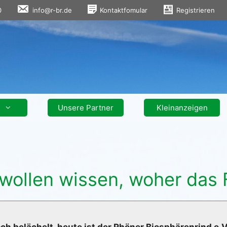
0
info@r-br.de
Kontaktfomular
Registrieren
s
Unsere Partner
Kleinanzeigen
wollen wissen, woher das 
ch belächelt, heute ist der Rhöner Biosphärenrind e.V