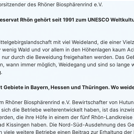
rsitzender des Rhöner Biosphärenrind e.V.
eservat Rhön gehört seit 1991 zum UNESCO Weltkult
ittelgebirgslandschaft mit viel Weideland, die einer Viel
iv wenig Wald und vor allem in den Höhenlagen kaum Ack
 nur durch die Beweidung freigehalten werden. Das Gebi
en, wann immer möglich, Weidegang und sind so lange w
g.
 Gebiete in Bayern, Hessen und Thüringen. Wo weide
im Rhöner Biosphärenrind e.V. Bewirtschafter von Hutu
sich die Betriebe weiterentwickelt haben, ist das inzw
erden, die ihre Höfe in einem der fünf Rhön-Landkreis
ad Kissingen haben. Die Nord-Süd-Ausdehnung des Geb
 viele weitere Betriebe einen Beitrag zur Erhaltung der