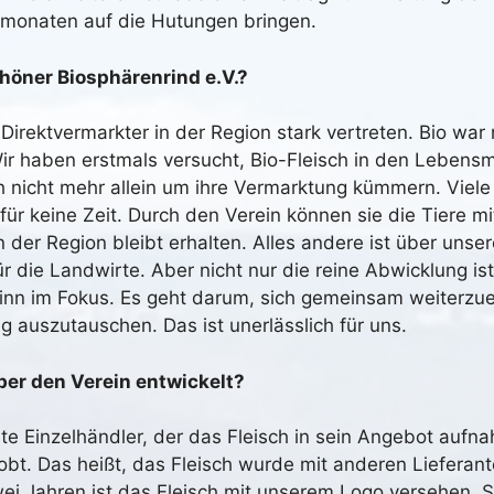
ermonaten auf die Hutungen bringen.
höner Biosphärenrind e.V.?
irektvermarkter in der Region stark vertreten. Bio war 
r haben erstmals versucht, Bio-Fleisch in den Lebensmi
h nicht mehr allein um ihre Vermarktung kümmern. Viele
r keine Zeit. Durch den Verein können sie die Tiere m
 der Region bleibt erhalten. Alles andere ist über unser
ür die Landwirte. Aber nicht nur die reine Abwicklung is
inn im Fokus. Es geht darum, sich gemeinsam weiterzue
g auszutauschen. Das ist unerlässlich für uns.
ber den Verein entwickelt?
ste Einzelhändler, der das Fleisch in sein Angebot auf
obt. Das heißt, das Fleisch wurde mit anderen Liefera
wei Jahren ist das Fleisch mit unserem Logo versehen. 