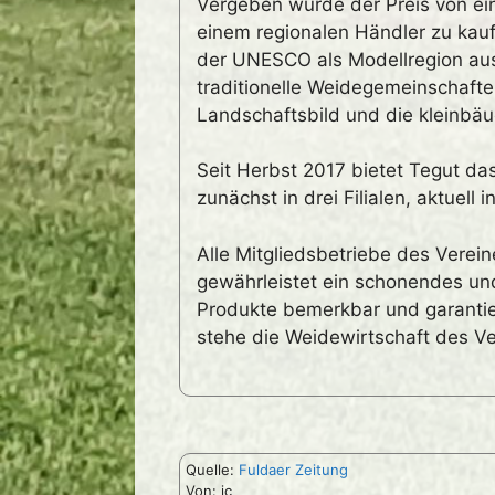
Vergeben wurde der Preis von ein
einem regionalen Händler zu kauf
der UNESCO als Modellregion aus
traditionelle Weidegemeinschaften
Landschaftsbild und die kleinbäue
Seit Herbst 2017 bietet Tegut das
zunächst in drei Filialen, aktuell in
Alle Mitgliedsbetriebe des Vere
gewährleistet ein schonendes u
Produkte bemerkbar und garantie
stehe die Weidewirtschaft des Ver
Quelle:
Fuldaer Zeitung
Von: ic