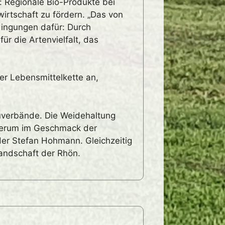
: Regionale Bio-Produkte bei
irtschaft zu fördern. „Das von
ingungen dafür: Durch
ür die Artenvielfalt, das
der Lebensmittelkette an,
uverbände. Die Weidehaltung
ederum im Geschmack der
der Stefan Hohmann. Gleichzeitig
landschaft der Rhön.