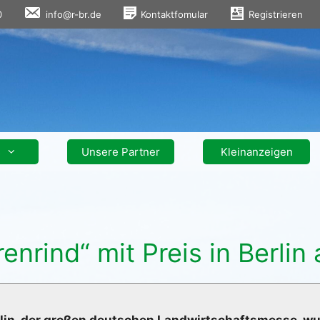
0
info@r-br.de
Kontaktfomular
Registrieren
s
Unsere Partner
Kleinanzeigen
enrind“ mit Preis in Berlin
in, der großen deutschen Landwirtschaftsmesse, wur