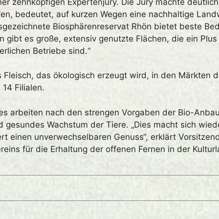
er zehnköpfigen Expertenjury. Die Jury machte deutlich
en, bedeutet, auf kurzen Wegen eine nachhaltige Landw
gezeichnete Biosphärenreservat Rhön bietet beste Bed
 gibt es große, extensiv genutzte Flächen, die ein Plus f
rlichen Betriebe sind.“
 Fleisch, das ökologisch erzeugt wird, in den Märkten 
 14 Filialen.
ines arbeiten nach den strengen Vorgaben der Bio-Anba
nd gesundes Wachstum der Tiere. „Dies macht sich wi
rt einen unverwechselbaren Genuss“, erklärt Vorsitzen
eins für die Erhaltung der offenen Fernen in der Kultur