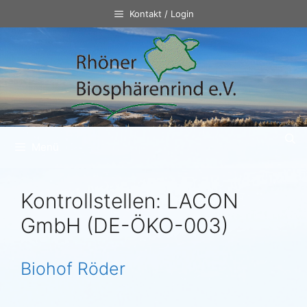
Zum
Kontakt / Login
Inhalt
springen
Menü
Kontrollstellen:
LACON
GmbH (DE-ÖKO-003)
Biohof Röder